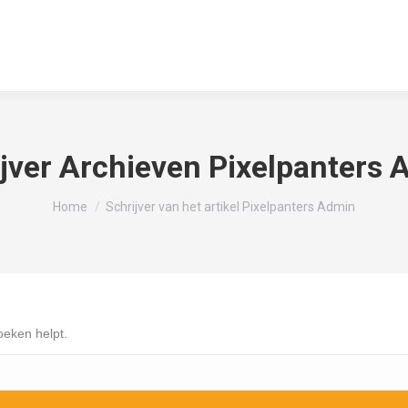
ijver Archieven
Pixelpanters 
Je bent hier:
Home
Schrijver van het artikel Pixelpanters Admin
oeken helpt.